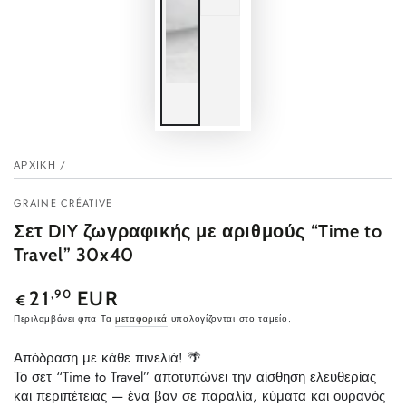
ΑΡΧΙΚΉ
/
GRAINE CRÉATIVE
Σετ DIY ζωγραφικής με αριθμούς “Time to
Travel” 30x40
Κανονική
,90
21
EUR
€
τιμή
Περιλαμβάνει φπα Τα
μεταφορικά
υπολογίζονται στο ταμείο.
Απόδραση με κάθε πινελιά! 🌴
Το σετ “Time to Travel” αποτυπώνει την αίσθηση ελευθερίας
και περιπέτειας — ένα βαν σε παραλία, κύματα και ουρανός