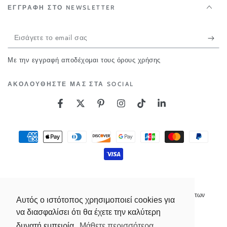
ΕΓΓΡΑΦΗ ΣΤΟ NEWSLETTER
Εισάγετε
το
Με την εγγραφή αποδέχομαι τους όρους χρήσης
email
σας
ΑΚΟΛΟΥΘΗΣΤΕ ΜΑΣ ΣΤΑ SOCIAL
Facebook
Twitter
Pinterest
Instagram
Tiktok
Linkedin
Τρόποι
πληρωμής
© 2026,
Millimetre.gr
. All rights reserved.
Πολιτική επιστροφής χρημάτων
Με την υποστήριξη της Shopify
Αυτός ο ιστότοπος χρησιμοποιεί cookies για
Πολιτική απορρήτου
Όροι παροχής υπηρεσιών
να διασφαλίσει ότι θα έχετε την καλύτερη
Πολιτική αποστολής
Πληροφορίες επικοινωνίας
δυνατή εμπειρία.
Μάθετε περισσότερα