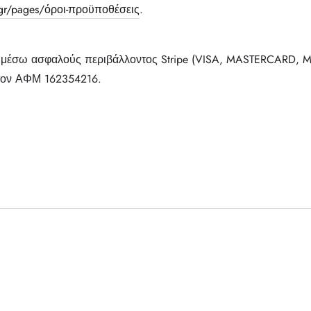
e.gr/pages/όροι-προϋποθέσεις
.
μέσω ασφαλούς περιβάλλοντος Stripe (VISA, MASTERCARD, MA
 τον ΑΦΜ 162354216.