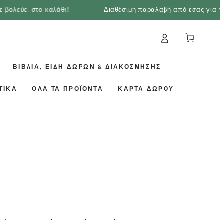
λεύει στο καλάθι!
Διαθέσιμη παραλαβή από εσάς για τη 
Καλάθι
ΒΙΒΛΊΑ, ΕΊΔΗ ΔΏΡΩΝ & ΔΙΑΚΌΣΜΗΣΗΣ
ΤΙΚΑ
ΌΛΑ ΤΑ ΠΡΟΪΌΝΤΑ
ΚΆΡΤΑ ΔΏΡΟΥ