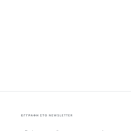
ΕΓΓΡΑΦΗ ΣΤΟ NEWSLETTER
Εισάγετε