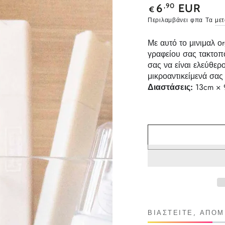
Κανονική
,90
6
EUR
€
τιμή
Περιλαμβάνει φπα Τα
με
Με αυτό το μινιμαλ ο
γραφείου σας τακτοπ
σας να είναι ελεύθερ
μικροαντικείμενά σας 
Διαστάσεις:
13cm × 
ΒΙΑΣΤΕΊΤΕ, ΑΠΟ