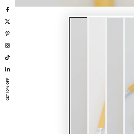
Facebook
Twitter
Pinterest
Instagram
Tiktok
Linkedin
GET 10% OFF