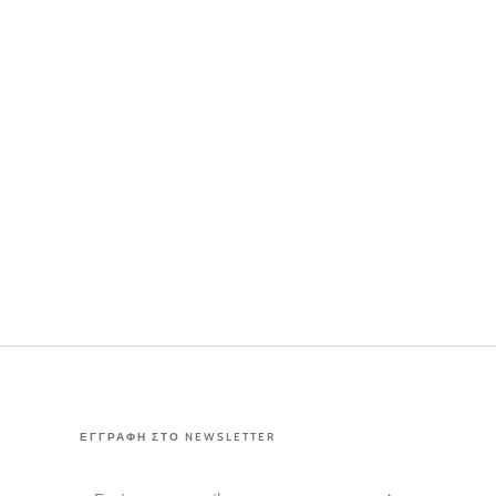
ΕΓΓΡΑΦΗ ΣΤΟ NEWSLETTER
Εισάγετε