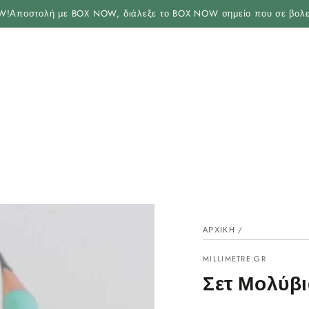
ΑΝΑΚΑΛΎΨΤΕ
ποστολή με BOX NOW, διάλεξε το BOX NOW σημείο που σε βολεύει σ
ΑΡΧΙΚΉ
/
MILLIMETRE.GR
Σετ Μολύβι