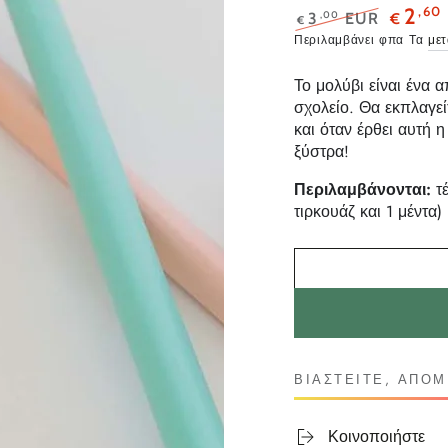
,60
2
,00
3
EUR
€
€
Κανονική
Τιμή
Περιλαμβάνει φπα Τα
με
τιμή
προσφο
Το μολύβι είναι ένα α
σχολείο. Θα εκπλαγεί
και όταν έρθει αυτή η
ξύστρα!
Περιλαμβάνονται:
τέ
τιρκουάζ και 1 μέντα)
ΒΙΑΣΤΕΊΤΕ, ΑΠΟ
Κοινοποιήστε