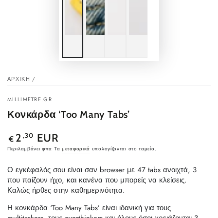
ΑΡΧΙΚΉ
/
MILLIMETRE.GR
Κονκάρδα ‘Too Many Tabs’
Κανονική
,30
2
EUR
€
τιμή
Περιλαμβάνει φπα Τα
μεταφορικά
υπολογίζονται στο ταμείο.
Ο εγκέφαλός σου είναι σαν browser με 47 tabs ανοιχτά, 3
που παίζουν ήχο, και κανένα που μπορείς να κλείσεις.
Καλώς ήρθες στην καθημερινότητα.
Η κονκάρδα ‘Too Many Tabs’ είναι ιδανική για τους