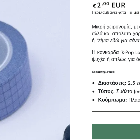
Κανονική
,00
2
EUR
€
τιμή
Περιλαμβάνει φπα Τα
με
Μικρή χειρονομία, μεγ
αλλά και απόλυτα χα
ή
“είμαι εδώ για σένα
Η κονκάρδα ‘K-Pop Lov
ψυχές ή απλώς για όσ
Χαρακτηριστικά:
Διαστάσεις:
2,5 ε
Τύπος:
Σμάλτο (en
Κούμπωμα:
Πλασ