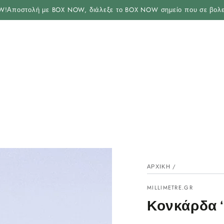
ΑΝΑΚΑΛΎΨΤΕ
οστολή με BOX NOW, διάλεξε το BOX NOW σημείο που σε βολεύει στ
ΑΡΧΙΚΉ
/
MILLIMETRE.GR
Κονκάρδα ‘