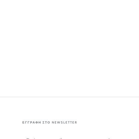
ΕΓΓΡΑΦΗ ΣΤΟ NEWSLETTER
Εισάγετε